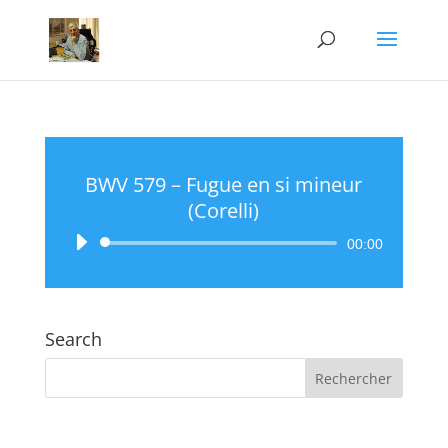
BWV 579 – Fugue en si mineur
(Corelli)
Lecteur
00:00
audio
Search