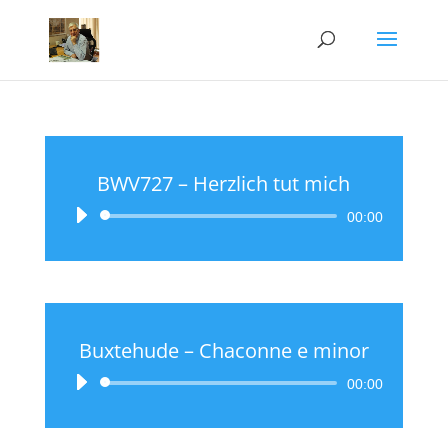
BWV727 – Herzlich tut mich
Lecteur
00:00
audio
Buxtehude – Chaconne e minor
Lecteur
00:00
audio