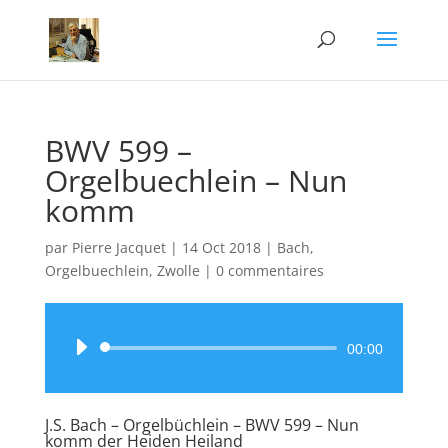
BWV 599 –
Orgelbuechlein – Nun
komm
par
Pierre Jacquet
|
14 Oct 2018
|
Bach
,
Orgelbuechlein
,
Zwolle
|
0 commentaires
Lecteur
00:00
audio
J.S. Bach – Orgelbüchlein – BWV 599 – Nun
komm der Heiden Heiland