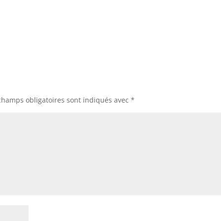
volume.
champs obligatoires sont indiqués avec
*