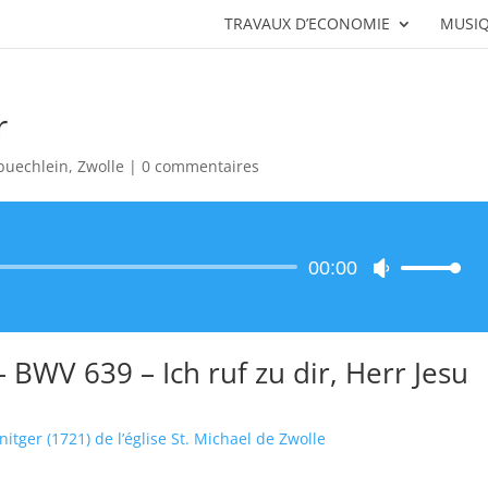
TRAVAUX D’ECONOMIE
MUSIQ
r
buechlein
,
Zwolle
|
0 commentaires
Lecteur
00:00
Utilisez
audio
les
flèches
haut/bas
– BWV 639 – Ich ruf zu dir, Herr Jesu
pour
augmenter
ou
hnitger (1721) de l’église St. Michael de Zwolle
diminuer
le