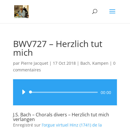
BWV727 – Herzlich tut
mich
par
Pierre Jacquet
|
17 Oct 2018
|
Bach
,
Kampen
|
0
commentaires
Lecteur
00:00
audio
J.S. Bach – Chorals divers – Herzlich tut mich
verlangen
Enregistré sur
l’orgue virtuel Hinz (1741) de la