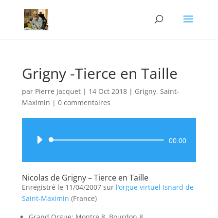
Grigny -Tierce en Taille
par
Pierre Jacquet
|
14 Oct 2018
|
Grigny
,
Saint-
Maximin
|
0 commentaires
Lecteur
00:00
audio
Nicolas de Grigny – Tierce en Taille
Enregistré le 11/04/2007 sur
l’orgue virtuel Isnard de
Saint-Maximin
(France)
Grand Orgue: Montre 8, Bourdon 8