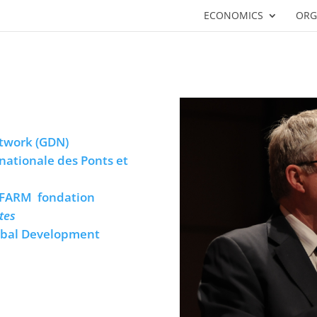
ECONOMICS
ORG
twork (GDN)
 nationale des Ponts et
FARM
fondation
tes
lobal Development