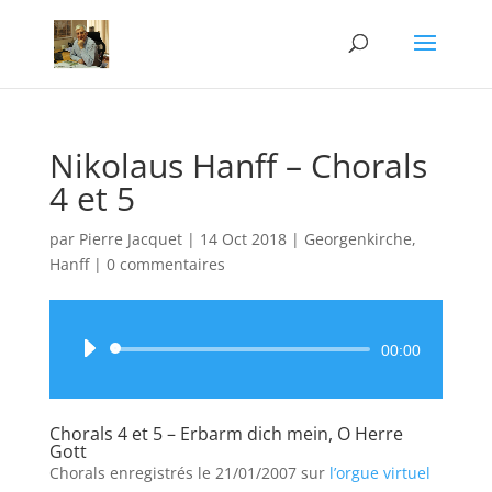
Nikolaus Hanff – Chorals
4 et 5
par
Pierre Jacquet
|
14 Oct 2018
|
Georgenkirche
,
Hanff
|
0 commentaires
Lecteur
00:00
audio
Chorals 4 et 5 – Erbarm dich mein, O Herre
Gott
Chorals enregistrés le 21/01/2007 sur
l’orgue virtuel