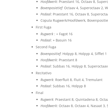
Hoofdwerk
: Praestant 16, Octaav 8, Super
Bovenposietief
: Octaav 4, Superoctaav 2, Wo
Pedaal
: Praestant 16, Octaav 8, Superoctaa
Copula Rugwerk/Hoofdwerk, Bovenpositi
First Fuga
Rugwerk
: + Fagot 16
Pedaal
: + Basuin 16
Second Fuga
Bovenpositief
: Holpyp 8, Holpyp 4, Sifflet 1
Hoofdwerk
: Praestant 8
Pedaal
: Subbas 16, Holpyp 8, Superoctaav
Recitativo
Rugwerk
: Roerfluit 8, Fluit 4, Tremulant
Pedaal
: Subbas 16, Holpyp 8
Final
Rugwerk
: Praestant 8, Quintadena 8, Octa
Hoofdwerk
: Octaav 8, Octaav 4, Nasaat 3,