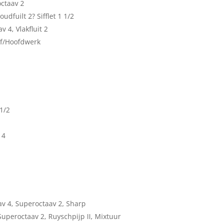
octaav 2
udfuilt 2? Sifflet 1 1/2
v 4, Vlakfluit 2
ef/Hoofdwerk
 1/2
 4
av 4, Superoctaav 2, Sharp
 Superoctaav 2, Ruyschpijp II, Mixtuur