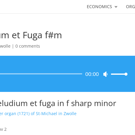
ECONOMICS
ORG
um et Fuga f#m
wolle
|
0 comments
Audio
00:00
Use
Player
Up/Down
Arrow
keys
ludium et fuga in f sharp minor
to
increase
er organ (1721) of St-Michael in Zwolle
or
decrease
av 2
volume.